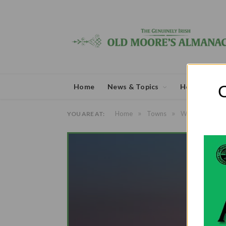
O
Home
News & Topics
Horoscopes
»
»
Home
Towns
Waterford
YOU ARE AT: