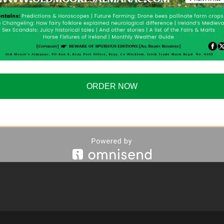
Event 1
um dolor sit amet,
Lorem ipsum dolor sit amet,
r adipiscing elit,
consectetur adipiscing elit,
iusmod tempor
sed do eiusmod tempor
ORDER NOW
 ut labore et dolore
incididunt ut labore et dolore
qua. Ut enim ad
magna aliqua. Ut enim ad
iam, quis nostrud
minim veniam, quis nostrud
ion ullamco.
exercitation ullamco.