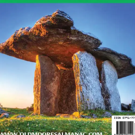
ing elit, sed do eiusmod tempor incididunt ut labore et
is nostrud exercitation ullamco laboris nisi ut aliquip ex
reprehenderit in voluptate velit esse cillum dolore eu
pidatat non proident, sunt in culpa qui officia deserunt
ing elit, sed do eiusmod tempor incididunt ut labore et
is nostrud exercitation ullamco laboris nisi ut aliquip ex
reprehenderit in voluptate velit esse cillum dolore eu
pidatat non proident, sunt in culpa qui officia deserunt