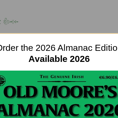
rder the 2026 Almanac Editi
Astro Reports
Genealogy
Buy the Almanac
Theo’s B
Available 2026
WATERFORD