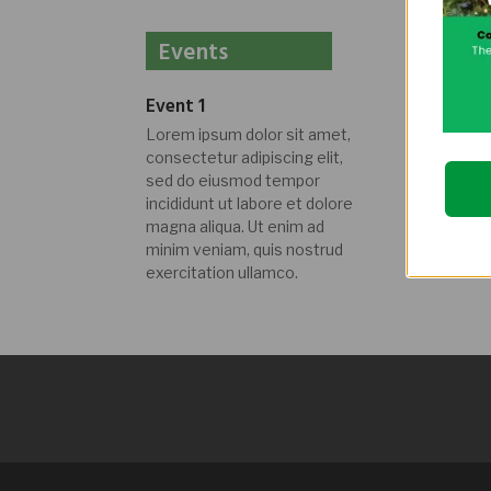
Events
Event 1
Event 1
Lorem ipsum dolor sit amet,
Lorem ips
consectetur adipiscing elit,
consectetu
sed do eiusmod tempor
sed do e
incididunt ut labore et dolore
incididunt
magna aliqua. Ut enim ad
magna ali
minim veniam, quis nostrud
minim ven
exercitation ullamco.
exercitat